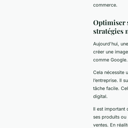
commerce.
Lucas
•
8 octobre 2023
•
2 min de lecture
Optimiser s
stratégies 
Aujourd'hui, un
créer une image
comme Google. Il
Cela nécessite u
l’entreprise. Il 
tâche facile. Ce
digital.
Il est important
ses produits ou 
ventes. En réali