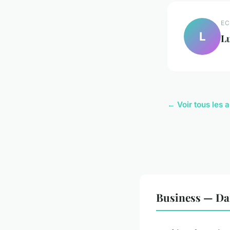
EC
L
L
← Voir tous les a
Business — Da