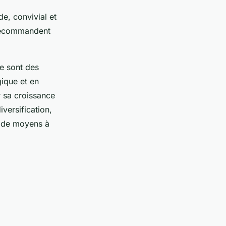
de, convivial et
t recommandent
ce sont des
gique et en
r sa croissance
iversification,
nt de moyens à