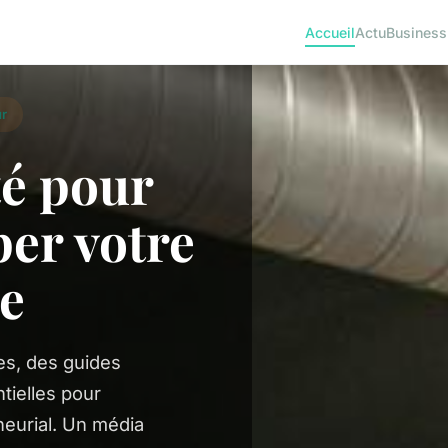
Accueil
Actu
Business
r
té pour
er votre
e
s, des guides
tielles pour
eurial. Un média