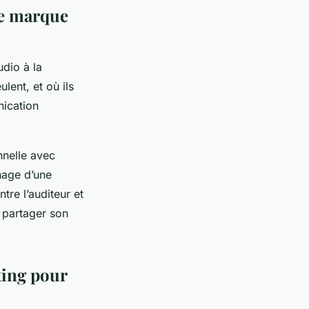
re marque
dio à la
lent, et où ils
nication
nnelle avec
nage d’une
tre l’auditeur et
 partager son
ting pour