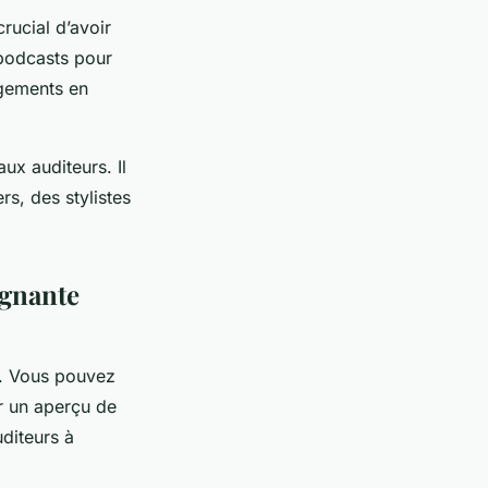
crucial d’avoir
 podcasts pour
agements en
ux auditeurs. Il
s, des stylistes
agnante
t. Vous pouvez
r un aperçu de
diteurs à