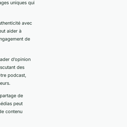
tages uniques qui
thenticité avec
eut aider à
’engagement de
ader d’opinion
iscutant des
otre podcast,
eurs.
 partage de
médias peut
 de contenu