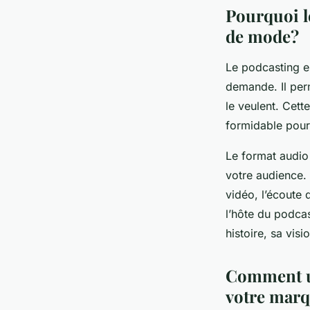
Pourquoi l
?
de mode?
Le podcasting e
Nathalie
•
19 janvier 2024
•
6 min de lecture
demande. Il perm
le veulent. Cett
formidable pou
Le format audio
votre audience. 
vidéo, l’écoute 
l’hôte du podca
histoire, sa vis
Comment ut
votre mar