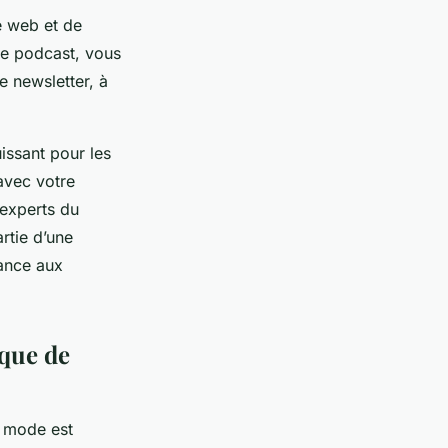
e web et de
tre podcast, vous
e newsletter, à
issant pour les
avec votre
 experts du
rtie d’une
ance aux
rque de
e mode est