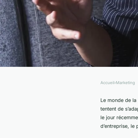
Accueil
›
Marketing
MARKETING
Comment les entrep
Le monde de la 
tentent de s’ada
peuvent-elles utilis
le jour récemme
d’entreprise, le
pour améliorer leu