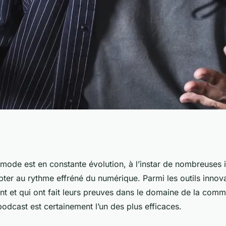
rises de mode
mode est en constante évolution, à l’instar de nombreuses i
pter au rythme effréné du numérique. Parmi les outils innov
er les podcasts
nt et qui ont fait leurs preuves dans le domaine de la comm
 podcast est certainement l’un des plus efficaces.
r image de marque