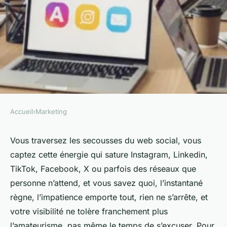
Accueil
›
Marketing
MARKETING
Agence conseil social media :
Vous traversez les secousses du web social, vous
captez cette énergie qui sature Instagram, Linkedin,
la solution pour dynamiser
TikTok, Facebook, X ou parfois des réseaux que
votre présence en ligne
personne n’attend, et vous savez quoi, l’instantané
règne, l’impatience emporte tout, rien ne s’arrête, et
Rémy
•
09/04/2026 07:35
•
8 min de lecture
votre visibilité ne tolère franchement plus
l’amateurisme, pas même le temps de s’excuser. Pour